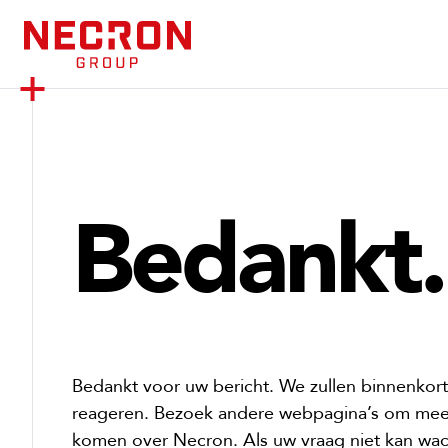
S
k
i
p
t
o
c
o
Bedankt.
n
t
e
n
t
Bedankt voor uw bericht. We zullen binnenkor
reageren. Bezoek andere webpagina’s om meer
komen over Necron. Als uw vraag niet kan wac